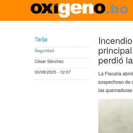
Pasar
al
contenido
Incendio
Tarija
principal
principa
Seguridad
perdió la
César Sánchez
03/08/2025 - 12:07
La Fiscalía abri
sospechoso de ca
las quemaduras e