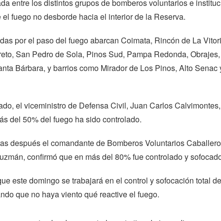
ada entre los distintos grupos de bomberos voluntarios e institu
 el fuego no desborde hacia el interior de la Reserva.
das por el paso del fuego abarcan Coimata, Rincón de La Vitori
eto, San Pedro de Sola, Pinos Sud, Pampa Redonda, Obrajes,
nta Bárbara, y barrios como Mirador de Los Pinos, Alto Senac 
ado, el viceministro de Defensa Civil, Juan Carlos Calvimontes,
ás del 50% del fuego ha sido controlado.
ras después el comandante de Bomberos Voluntarios Caballero
uzmán, confirmó que en más del 80% fue controlado y sofocado
e este domingo se trabajará en el control y sofocación total de
ndo que no haya viento qué reactive el fuego.