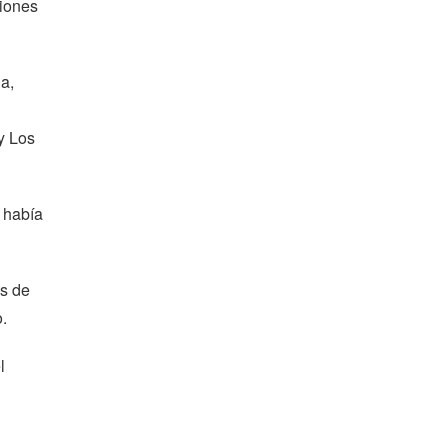
ciones
a,
y Los
 había
s de
.
l