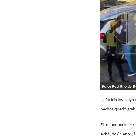
Foto: Red Uno de Bo
La Policía investig
hechos quedó grabad
El primer hecho se 
Achá, de 61 años, f