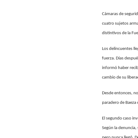
Cámaras de segurid
cuatro sujetos arma
distintivos de la Fu
Los delincuentes lle
fuerza. Días despué
informó haber reci
cambio de su libera
Desde entonces, no
paradero de Baeza 
El segundo caso invo
Según la denuncia, 
pero nunca llegó. D