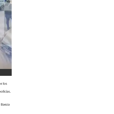
e los
olicías.
o Baeza