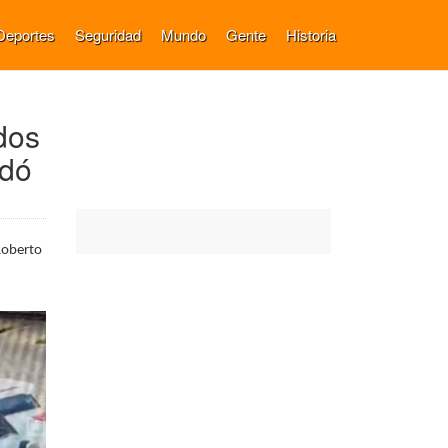
Deportes
Seguridad
Mundo
Gente
Historia
dos
edó
 Roberto