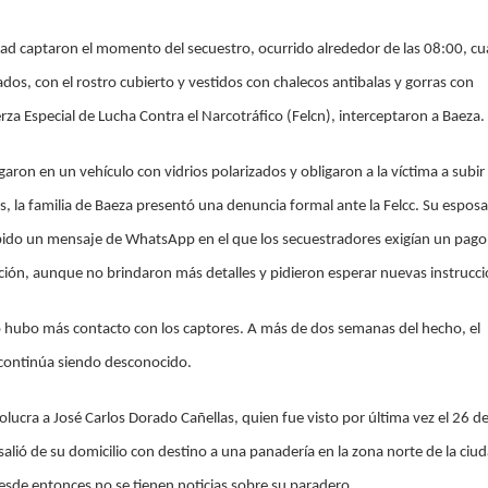
ad captaron el momento del secuestro, ocurrido alrededor de las 08:00, c
dos, con el rostro cubierto y vestidos con chalecos antibalas y gorras con
erza Especial de Lucha Contra el Narcotráfico (Felcn), interceptaron a Baeza.
garon en un vehículo con vidrios polarizados y obligaron a la víctima a subir 
s, la familia de Baeza presentó una denuncia formal ante la Felcc. Su esposa
bido un mensaje de WhatsApp en el que los secuestradores exigían un pago
ción, aunque no brindaron más detalles y pidieron esperar nuevas instrucci
 hubo más contacto con los captores. A más de dos semanas del hecho, el
continúa siendo desconocido.
lucra a José Carlos Dorado Cañellas, quien fue visto por última vez el 26 de 
salió de su domicilio con destino a una panadería en la zona norte de la ciu
esde entonces no se tienen noticias sobre su paradero.