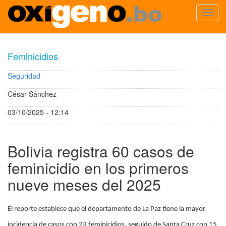
Toggl
navig
Pasar
al
Feminicidios
contenido
principal
Seguridad
César Sánchez
03/10/2025 - 12:14
Bolivia registra 60 casos de
feminicidio en los primeros
nueve meses del 2025
El reporte establece que el departamento de La Paz tiene la mayor
incidencia de casos con 23 feminicidios, seguido de Santa Cruz con 15