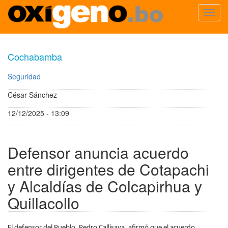
Toggl
navig
Pasar
al
Cochabamba
contenido
principal
Seguridad
César Sánchez
12/12/2025 - 13:09
Defensor anuncia acuerdo
entre dirigentes de Cotapachi
y Alcaldías de Colcapirhua y
Quillacollo
El defensor del Pueblo, Pedro Callisaya, afirmó que el acuerdo