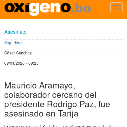
Toggl
navig
Pasar
al
Asesinato
contenido
principal
Seguridad
César Sánchez
09/01/2026 - 09:25
Mauricio Aramayo,
colaborador cercano del
presidente Rodrigo Paz, fue
asesinado en Tarija
La vocera presidencial, Carla Faval, reveló que Aramayo ya había